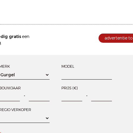
edig gratis
een
advertentie to
.
MERK
MODEL
BOUWJAAR
PRIJS (€)
-
-
REGIO VERKOPER