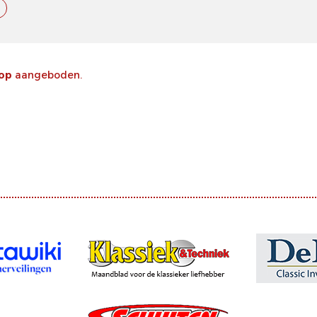
oop
aangeboden.