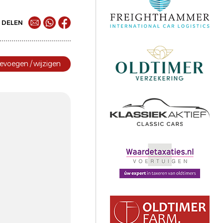
DELEN
evoegen / wijzigen