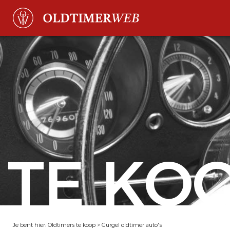
TE KO
Je bent hier:
Oldtimers te koop
>
Gurgel oldtimer auto's