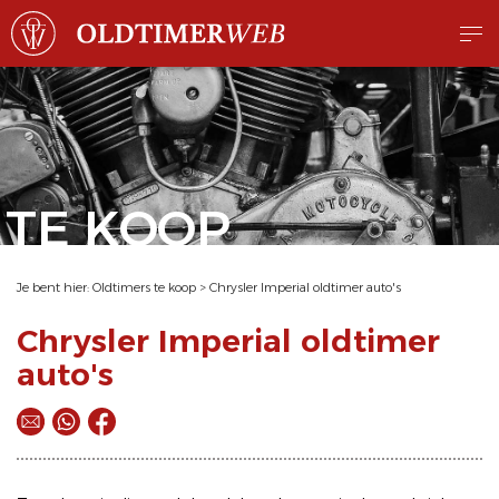
TE KOOP
Je bent hier:
Oldtimers te koop
>
Chrysler Imperial oldtimer auto's
Chrysler Imperial oldtimer
auto's