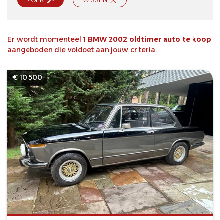
ZOEK
WISSEN
Er wordt momenteel
1 BMW 2002 oldtimer auto te koop
aangeboden die voldoet aan jouw criteria.
€ 10.500