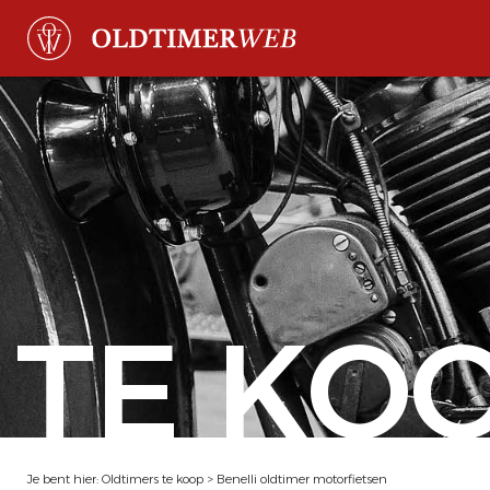
TE KO
Je bent hier:
Oldtimers te koop
>
Benelli oldtimer motorfietsen