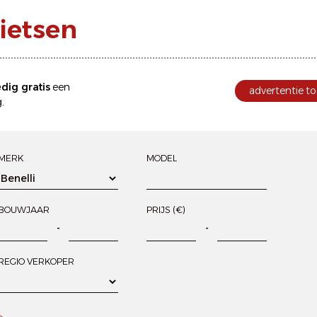
ietsen
edig gratis
een
advertentie to
.
MERK
MODEL
BOUWJAAR
PRIJS (€)
-
-
REGIO VERKOPER