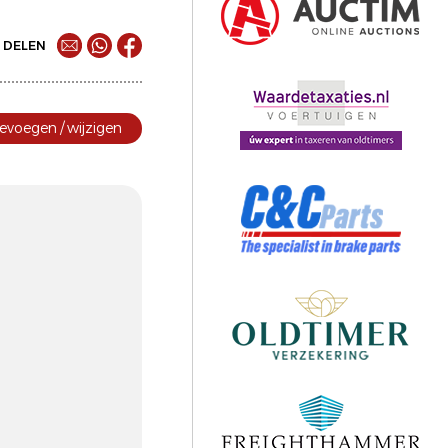
DELEN
evoegen / wijzigen