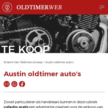
TE KOOP
Je bent hier:
Oldtimers te koop
>
Austin oldtimer auto's
Austin oldtimer auto's
Zowel particulieren als handelaars kunnen in deze rubriek
volledig gratis
een
advertentie plaatsen
voor de
verkoop
van