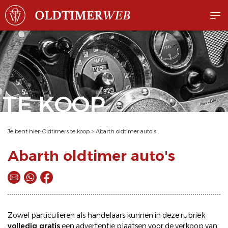
TE KOOP
Je bent hier:
Oldtimers te koop
>
Abarth oldtimer auto's
Abarth oldtimer auto's
Zowel particulieren als handelaars kunnen in deze rubriek
volledig gratis
een
advertentie plaatsen
voor de
verkoop
van